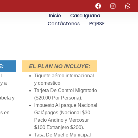
Inicio
Casa Iguana
Contáctenos
PQRSF
E:
EL PLAN NO INCLUYE:
l
Tiquete aéreo internacional
ry a
y domestico
Tarjeta De Control Migratorio
abela y
($20.00 Por Persona).
Impuesto Al parque Nacional
es en
Galápagos (Nacional $30 –
Pacto Andino y Mercosur
$100 Extranjero $200).
Tasa De Muelle Municipal