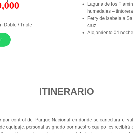
0,000
Laguna de los Flami
humedales – tintorer
Ferry de Isabela a Sa
 Doble / Triple
cruz
Alojamiento 04 noch
r
Santa Cruz en el hote
seleccionado con de
Visita a la Estación C
Darwin
Recorrido Tortuga Ba
Parte Alta – Túneles 
– Gemelos.
ITINERARIO
Recorrido Tour de Ba
Grietas
Recorrido Garrapater
Ferry a San Cristóbal
Visita Playa Lobería
ar por control del Parque Nacional en donde se cancelará el va
Alojamiento 02 noch
de equipaje, personal asignado por nuestro equipo les recibirá e
San Cristobal en el ho