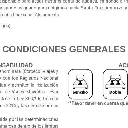
disponible para llegar hasta el canal de Itabaca, en donde a t
seleccionado con de
nsporte asignado para dirigirnos hacia Santa Cruz, Amuerzo y t
Centro de Interpretac
sto día libre cena. Alojamiento.
Cerro Tijeretas – Pla
pagos)
Punta Carola.
Transfer out – scy
Almuerzos y cenas
CONDICIONES GENERALES
Guías Autorizados Po
al oeste de Puerto Villamil, allí existen varias lagunas de ag
Parque Nacional
Aquí también se puede encontrar la mayor concentración de f
Galápagos.
e nos embarcaremos y empezaremos a navegar durante 10 minu
NSABILIDAD
AC
Impuestos Hoteleros.
ntoreras. Su nombre se debe a que aquí hay una grieta de lava v
enominara (Corpecol Viajes y
los tiburones tintoreras (especie endémica de las Islas Galápa
y con los Registros Nacional
a veces y especies de la Isla. Almuerzo y cena. Alojamiento en 
an y permiten la realización
a de Viajes Mayorista, está
blece la Ley 300/96, Decreto
**Favor tener en cuenta qu
laya o recorrido en Kayak, almuerzo y en la tarde traslado al m
 de 2015 y las demás normas
Alojamiento.
nida por las determinaciones
patero
nmarcan dentro de los límites