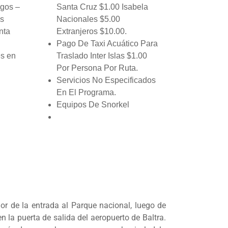
ngos –
Santa Cruz $1.00 Isabela
as
Nacionales $5.00
nta
Extranjeros $10.00.
Pago De Taxi Acuático Para
es en
Traslado Inter Islas $1.00
l
Por Persona Por Ruta.
sayuno
Servicios No Especificados
harles
En El Programa.
Equipos De Snorkel
y –
de Lava
hía y
o
lor de la entrada al Parque nacional, luego de
es en
n la puerta de salida del aeropuerto de Baltra.
tel