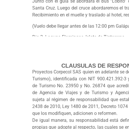
Junto con el guía se abordará el bus “Lobito” 
Santa Cruz. Luego del cruce abordaremos el tra
Recibimiento en el muelle y traslado al hotel, re
(Vuelo debe llegar antes de las 12:00 pm Galá
Dia 2. Laguna Flamingos, Islote de Tintoreras
Visitaremos Laguna Flamingos que se encuentra 
gran variedad de aves costeras y marítimas. 
traslado al muelle de Puerto Villamil, dond
CLAUSULAS DE RESPO
cerca de la Isla Isabela. Este es el Islote Ti
Proyectos Corpecol SAS quien en adelante se d
que se han convertido en el lugar favorito de 
Turismo), identificada con NIT 900.421.392-3 
tiburones en el agua además de iguanas y otras 
de Turismo No. 23950 y No. 26874 que acredit
de Agencia de Viajes y de Turismo y Agenci
Dia 3. Isabela – Santa Cruz.
sujeta al régimen de responsabilidad que esta
Tiempo libre en Isabela para disfrutar de la p
2438 de 2010, Ley 1480 de 2011, Decreto 1074
recibimiento y traslado al hotel check in, cena. 
que los modifiquen, adicionen o reformen.
De igual manera, su responsabilidad está defi
Dia 4. Estación científica Charles Darwin- Garra
propias que adopte al respecto, las cuales se e