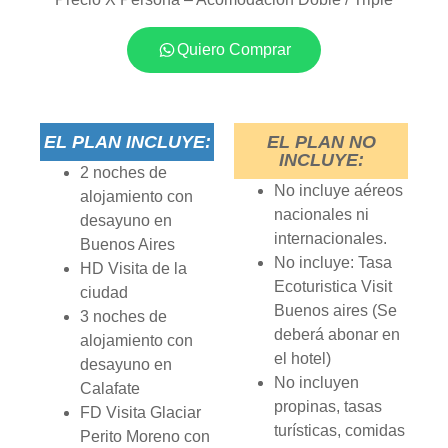
Quiero Comprar
EL PLAN INCLUYE:
EL PLAN NO
INCLUYE:
2 noches de
No incluye aéreos
alojamiento con
nacionales ni
desayuno en
internacionales.
Buenos Aires
No incluye: Tasa
HD Visita de la
Ecoturistica Visit
ciudad
Buenos aires (Se
3 noches de
deberá abonar en
alojamiento con
el hotel)
desayuno en
No incluyen
Calafate
propinas, tasas
FD Visita Glaciar
turísticas, comidas
Perito Moreno con