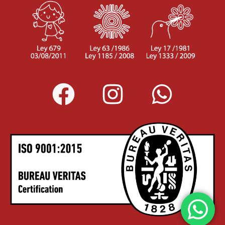
El pasajero será el exclusivo responsable de la custodia
de su equipaje y documentos de viaje. Corpecol Viajes y
Turismo le informará al pasajero las restricciones que
establezcan las aerolíneas y demás prestadores de
servicios (navieras, compañías de tren, etc.) siempre y
cuando sean previamente publicadas por estas, en
cuanto a prohibiciones, peso máximo y número de
piezas por pasajero, limitaciones o impedimentos de
acceso por cupo máximo. No obstante, será de la
exclusiva responsabilidad del pasajero el cumplimiento
de dichas políticas, las cuales podrán variar por
disposición de las empresas de transporte o demás
prestadores de servicios.
En caso de fuerza mayor o caso fortuito, Corpecol Viajes
y Turismo o las compañías prestadoras de servicio se
reservan el derecho de hacer los cambios necesarios en
el o los itinerarios, fechas de viaje, itinerarios aéreos,
hoteles, transporte y demás para garantizar el éxito de
los servicios turísticos. Estos cambios son aceptados de