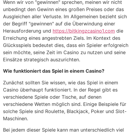
Wenn wir von "gewinnen" sprechen, meinen wir nicht
unbedingt den Gewinn eines großen Preises oder das
Ausgleichen aller Verluste. Im Allgemeinen bezieht sich
der Begriff "gewinnen" auf die Überwindung einer
Herausforderung und
https://bitkingzcasino1.com
die
Erreichung eines angestrebten Ziels. Im Kontext des
Glücksspiels bedeutet dies, dass ein Spieler erfolgreich
sein möchte, seine Zeit im Casino zu nutzen und seine
Einsätze strategisch auszurichten.
Wie funktioniert das Spiel in einem Casino?
Zunächst sollten Sie wissen, wie das Spiel in einem
Casino überhaupt funktioniert. In der Regel gibt es
verschiedene Spiele oder Tische, auf denen
verschiedene Wetten möglich sind. Einige Beispiele für
solche Spiele sind Roulette, Blackjack, Poker und Slot-
Maschinen.
Bei jedem dieser Spiele kann man unterschiedlich viel