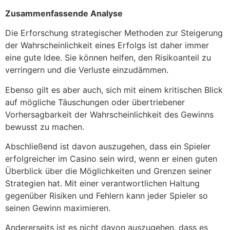
Zusammenfassende Analyse
Die Erforschung strategischer Methoden zur Steigerung
der Wahrscheinlichkeit eines Erfolgs ist daher immer
eine gute Idee. Sie können helfen, den Risikoanteil zu
verringern und die Verluste einzudämmen.
Ebenso gilt es aber auch, sich mit einem kritischen Blick
auf mögliche Täuschungen oder übertriebener
Vorhersagbarkeit der Wahrscheinlichkeit des Gewinns
bewusst zu machen.
Abschließend ist davon auszugehen, dass ein Spieler
erfolgreicher im Casino sein wird, wenn er einen guten
Überblick über die Möglichkeiten und Grenzen seiner
Strategien hat. Mit einer verantwortlichen Haltung
gegenüber Risiken und Fehlern kann jeder Spieler so
seinen Gewinn maximieren.
Andererseits ist es nicht davon auszugehen, dass es