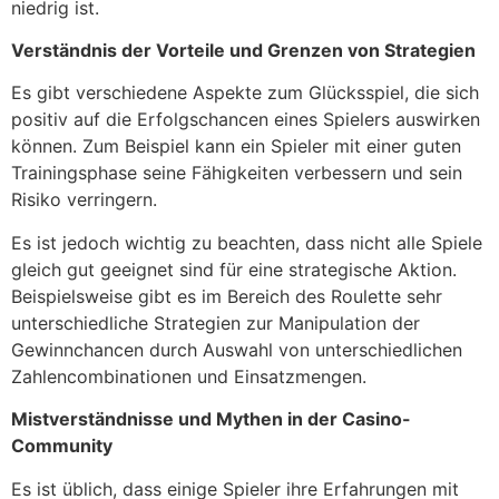
niedrig ist.
Verständnis der Vorteile und Grenzen von Strategien
Es gibt verschiedene Aspekte zum Glücksspiel, die sich
positiv auf die Erfolgschancen eines Spielers auswirken
können. Zum Beispiel kann ein Spieler mit einer guten
Trainingsphase seine Fähigkeiten verbessern und sein
Risiko verringern.
Es ist jedoch wichtig zu beachten, dass nicht alle Spiele
gleich gut geeignet sind für eine strategische Aktion.
Beispielsweise gibt es im Bereich des Roulette sehr
unterschiedliche Strategien zur Manipulation der
Gewinnchancen durch Auswahl von unterschiedlichen
Zahlencombinationen und Einsatzmengen.
Mistverständnisse und Mythen in der Casino-
Community
Es ist üblich, dass einige Spieler ihre Erfahrungen mit