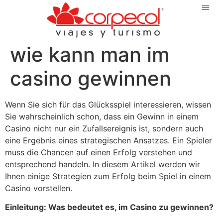
wie kann man im
casino gewinnen
Wenn Sie sich für das Glücksspiel interessieren, wissen
Sie wahrscheinlich schon, dass ein Gewinn in einem
Casino nicht nur ein Zufallsereignis ist, sondern auch
eine Ergebnis eines strategischen Ansatzes. Ein Spieler
muss die Chancen auf einen Erfolg verstehen und
entsprechend handeln. In diesem Artikel werden wir
Ihnen einige Strategien zum Erfolg beim Spiel in einem
Casino vorstellen.
Einleitung: Was bedeutet es, im Casino zu gewinnen?