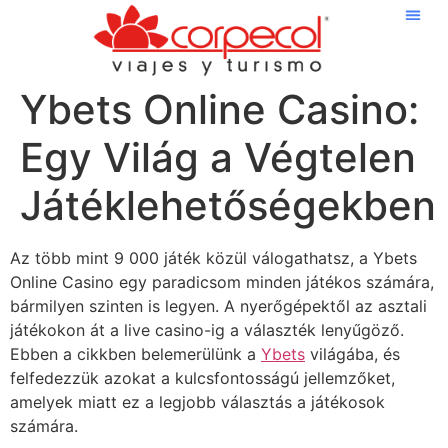
Ybets Online Casino:
Egy Világ a Végtelen
Játéklehetőségekben
Az több mint 9 000 játék közül válogathatsz, a Ybets
Online Casino egy paradicsom minden játékos számára,
bármilyen szinten is legyen. A nyerőgépektől az asztali
játékokon át a live casino-ig a választék lenyűgöző.
Ebben a cikkben belemerülünk a
Ybets
világába, és
felfedezzük azokat a kulcsfontosságú jellemzőket,
amelyek miatt ez a legjobb választás a játékosok
számára.