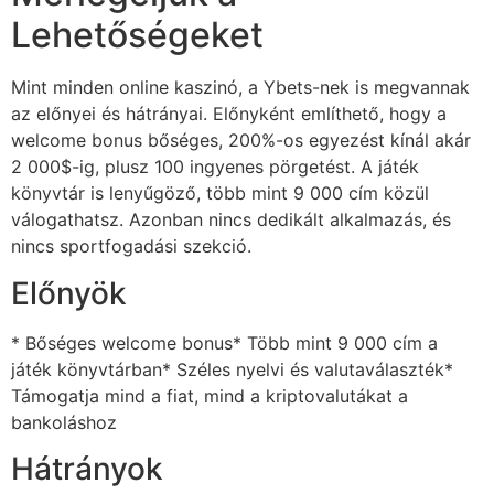
Lehetőségeket
Mint minden online kaszinó, a Ybets-nek is megvannak
az előnyei és hátrányai. Előnyként említhető, hogy a
welcome bonus bőséges, 200%-os egyezést kínál akár
2 000$-ig, plusz 100 ingyenes pörgetést. A játék
könyvtár is lenyűgöző, több mint 9 000 cím közül
válogathatsz. Azonban nincs dedikált alkalmazás, és
nincs sportfogadási szekció.
Előnyök
* Bőséges welcome bonus* Több mint 9 000 cím a
játék könyvtárban* Széles nyelvi és valutaválaszték*
Támogatja mind a fiat, mind a kriptovalutákat a
bankoláshoz
Hátrányok