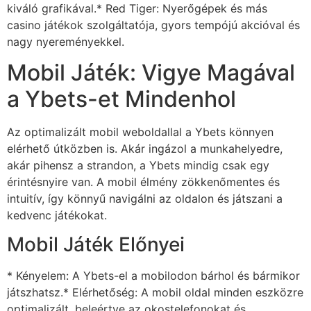
kiváló grafikával.* Red Tiger: Nyerőgépek és más
casino játékok szolgáltatója, gyors tempójú akcióval és
nagy nyereményekkel.
Mobil Játék: Vigye Magával
a Ybets-et Mindenhol
Az optimalizált mobil weboldallal a Ybets könnyen
elérhető útközben is. Akár ingázol a munkahelyedre,
akár pihensz a strandon, a Ybets mindig csak egy
érintésnyire van. A mobil élmény zökkenőmentes és
intuitív, így könnyű navigálni az oldalon és játszani a
kedvenc játékokat.
Mobil Játék Előnyei
* Kényelem: A Ybets-el a mobilodon bárhol és bármikor
játszhatsz.* Elérhetőség: A mobil oldal minden eszközre
optimalizált, beleértve az okostelefonokat és