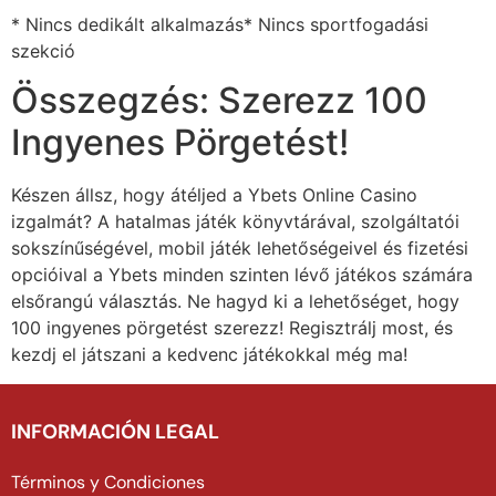
* Nincs dedikált alkalmazás* Nincs sportfogadási
szekció
Összegzés: Szerezz 100
Ingyenes Pörgetést!
Készen állsz, hogy átéljed a Ybets Online Casino
izgalmát? A hatalmas játék könyvtárával, szolgáltatói
sokszínűségével, mobil játék lehetőségeivel és fizetési
opcióival a Ybets minden szinten lévő játékos számára
elsőrangú választás. Ne hagyd ki a lehetőséget, hogy
100 ingyenes pörgetést szerezz! Regisztrálj most, és
kezdj el játszani a kedvenc játékokkal még ma!
INFORMACIÓN LEGAL
Términos y Condiciones