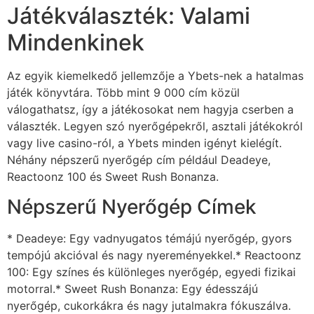
Játékválaszték: Valami
Mindenkinek
Az egyik kiemelkedő jellemzője a Ybets-nek a hatalmas
játék könyvtára. Több mint 9 000 cím közül
válogathatsz, így a játékosokat nem hagyja cserben a
választék. Legyen szó nyerőgépekről, asztali játékokról
vagy live casino-ról, a Ybets minden igényt kielégít.
Néhány népszerű nyerőgép cím például Deadeye,
Reactoonz 100 és Sweet Rush Bonanza.
Népszerű Nyerőgép Címek
* Deadeye: Egy vadnyugatos témájú nyerőgép, gyors
tempójú akcióval és nagy nyereményekkel.* Reactoonz
100: Egy színes és különleges nyerőgép, egyedi fizikai
motorral.* Sweet Rush Bonanza: Egy édesszájú
nyerőgép, cukorkákra és nagy jutalmakra fókuszálva.